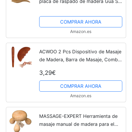
placa de raspado de madera Gua Sha
en forma de tablero de guasha
verawood natural para spa
COMPRAR AHORA
acupuntura, Color Aleatorio
Amazon.es
ACWOO 2 Pcs Dispositivo de Masaje
de Madera, Barra de Masaje, Combo
de Masaje Gua Sha, Pluma de Masaje
3,29€
de Punto Gatillo, Herramienta de
Punto de Mano para el...
COMPRAR AHORA
Amazon.es
MASSAGE-EXPERT Herramienta de
masaje manual de madera para el
auto masaje y masaje en pareja para