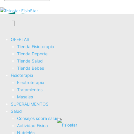
Se te ha enviado una contraseña por correo electrónico.
FisioStar
OFERTAS
Tienda Fisioterapia
Tienda Deporte
Tienda Salud
VOYOR Masajeador Anticelulítico Eléctrico Set para
Tienda Bebes
Celulitis, Rostro, Mano, Brazo, Cuello, Pie y Cuerpo - 3
Fisioterapia
Cabezas Multifuncionales, Impermeable IPX7, Sin...
Electroterapia
COMPRAR AHORA
Tratamientos
Amazon.es
Masajes
SUPERALIMENTOS
Salud
Consejos sobre salud
Actividad Fí­sica
Nutrición