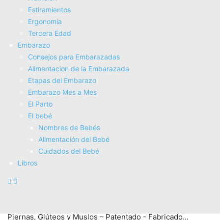
Estiramientos
Ergonomí­a
Tercera Edad
medisana AC 850 Masajeador para celulitis para una piel
Embarazo
más firme, auto-masaje con 6 rodillos de masaje rotativos
Consejos para Embarazadas
y 2 intensidades, 1a generación
Alimentacion de la Embarazada
COMPRAR AHORA
Etapas del Embarazo
Amazon.es
Embarazo Mes a Mes
El Parto
El bebé
Nombres de Bebés
Alimentación del Bebé
Cuidados del Bebé
Libros
TESMED Masajeador Anticelulítico Reductor – Rodillo
Anticelulítico y Reafirmante Potente para Celulitis en
Piernas, Glúteos y Muslos – Patentado - Fabricado...