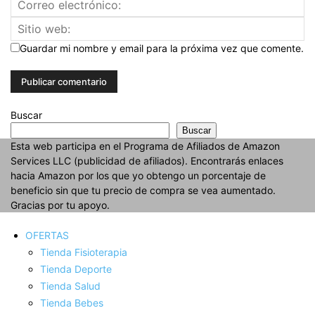
Guardar mi nombre y email para la próxima vez que comente.
Buscar
Buscar
Esta web participa en el Programa de Afiliados de Amazon
Services LLC (publicidad de afiliados). Encontrarás enlaces
hacia Amazon por los que yo obtengo un porcentaje de
beneficio sin que tu precio de compra se vea aumentado.
Gracias por tu apoyo.
OFERTAS
Tienda Fisioterapia
Tienda Deporte
Tienda Salud
Tienda Bebes