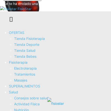
Se te ha enviado una contraseña por correo electrónico.
FisioStar
OFERTAS
Brelley Masajeador, Cojín Masajeador Cervical y Espalda
Tienda Fisioterapia
COMPRAR AHORA
Tienda Deporte
Amazon.es
Tienda Salud
Tienda Bebes
Fisioterapia
Electroterapia
Tratamientos
Masajes
SUPERALIMENTOS
Salud
Consejos sobre salud
Brelley Masajeador Cervical y Espalda, Neck Massager
Actividad Fí­sica
COMPRAR AHORA
Nutrición