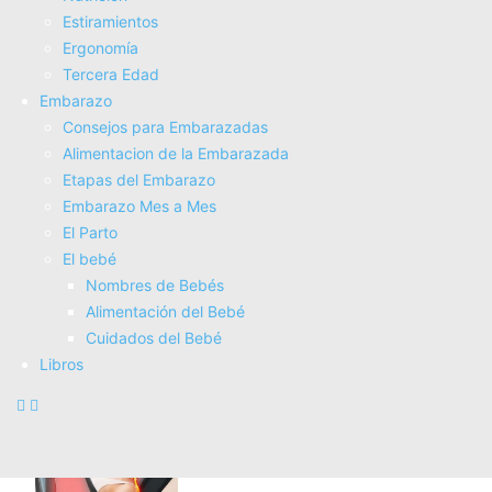
Amazon.es
Estiramientos
Ergonomí­a
Tercera Edad
Embarazo
Consejos para Embarazadas
Alimentacion de la Embarazada
Etapas del Embarazo
Embarazo Mes a Mes
El Parto
AERLANG Pistola de Masaje Muscular con Calor –
El bebé
Masajeador Muscular Profundo con 20 Velocidades, 7
Nombres de Bebés
Cabezales y Pantalla LED, Masajeador Cervical y Espalda
Alimentación del Bebé
–...
Cuidados del Bebé
COMPRAR AHORA
Libros
Amazon.es