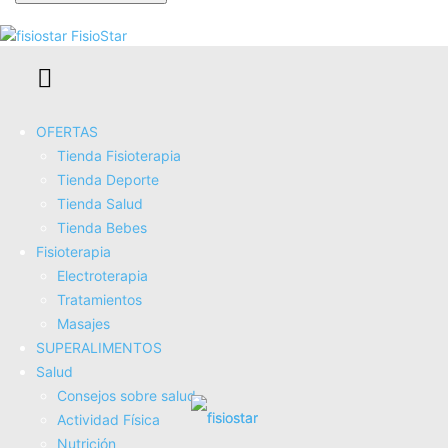
Se te ha enviado una contraseña por correo electrónico.
FisioStar
OFERTAS
Tienda Fisioterapia
Tienda Deporte
Tienda Salud
Cojín de Masaje Eléctrico Masajeador Almohada
Tienda Bebes
Masajeador Shiatsu con 3 Niveles de Tejidos para Cuello
Fisioterapia
Hombros Espalda Piernas Pies Alivio del Dolor Muscular...
Electroterapia
COMPRAR AHORA
Tratamientos
Amazon.es
Masajes
SUPERALIMENTOS
Salud
Consejos sobre salud
Actividad Fí­sica
Nutrición