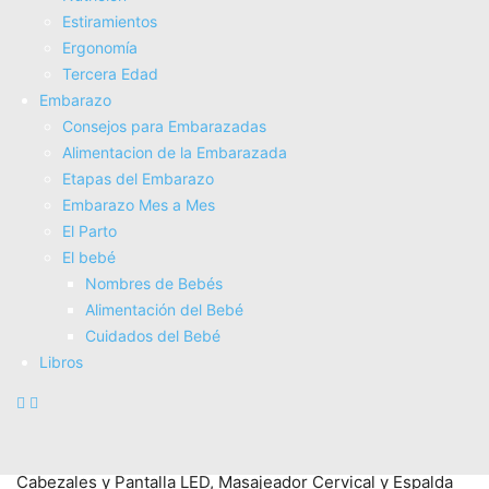
Estiramientos
Ergonomí­a
Tercera Edad
Brelley Masajeador Cervical y Espalda, Masaje con Calor
Embarazo
Relajante, Ideal para Aliviar el Dolor Muscular, Regalo para
Consejos para Embarazadas
Mujeres y Hombres, Mamá y Papá
Alimentacion de la Embarazada
COMPRAR AHORA
Etapas del Embarazo
Amazon.es
Embarazo Mes a Mes
El Parto
El bebé
Nombres de Bebés
Alimentación del Bebé
Cuidados del Bebé
Libros
AERLANG Pistola de Masaje Muscular con Calor –
Masajeador Muscular Profundo con 20 Velocidades, 7
Cabezales y Pantalla LED, Masajeador Cervical y Espalda