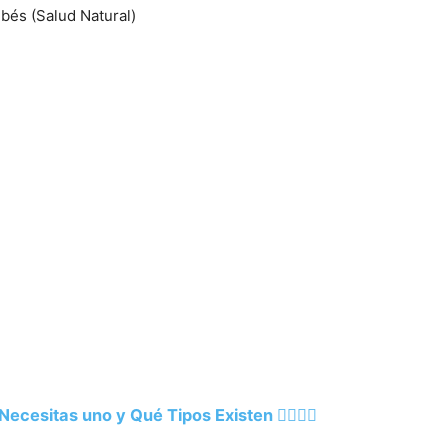
ebés (Salud Natural)
sitas uno y Qué Tipos Existen 💆‍♂️💆‍♀️