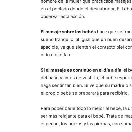
nombre de la mujer que practicaba masajes
en el poblado donde el descubridor, F. Leb
observar esta acción.
El masaje sobre los bebés
hace que se tran
sueño tranquilo, al igual que un buen desar
apacible, ya que sienten el contacto piel co
oí­do o el olfato.
Si el masaje es continúo en el dí­a a dí­a, e
del baño y antes de vestirlo, el bebé esper
haga sentir tan bien. Si ve que su madre o 
el propio bebé se preparará para recibirlo.
Para poder darle todo lo mejor al bebé, la
ser más relajante para el bebé. Trata de ma
el pecho, los brazos y las piernas, con sum