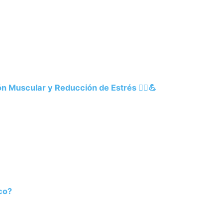
n Muscular y Reducción de Estrés 💆‍♀️💪
co?