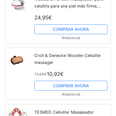
celulitis para una piel más firme,
auto-masaje con 6 rodillos de masaje
24,95€
rotativos y 2 intensidades de masaje,
1a generación
COMPRAR AHORA
Amazon.es
Croll & Denecke Wooden Cellulite
massager
10,92€
11,48€
COMPRAR AHORA
Amazon.es
TESMED Cellulite: Masajeador