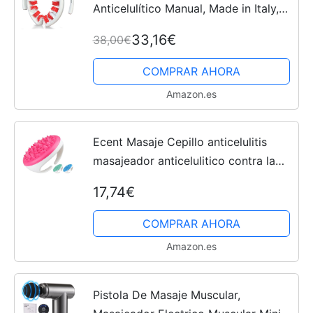
Anticelulítico Manual, Made in Italy,
Eficacia Clínicamente Probada,
33,16€
38,00€
Patentado, Rodillo Anticelulítico
Reductor para Masaje de...
COMPRAR AHORA
Amazon.es
Ecent Masaje Cepillo anticelulitis
masajeador anticelulitico contra la
piel de naranja, dispositivo de masaje
17,74€
para la celulitis
COMPRAR AHORA
Amazon.es
Pistola De Masaje Muscular,