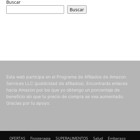
Buscar
Buscar
Esta web participa en el Programa de Afiliados de Amazon
Services LLC (publicidad de afiliados). Encontrarás enlaces
hacia Amazon por los que yo obtengo un porcentaje de
beneficio sin que tu precio de compra se vea aumentado.
Gracias por tu apoyo.
OFERTAS
Fisioterapia
SUPERALIMENTOS
Salud
Embarazo