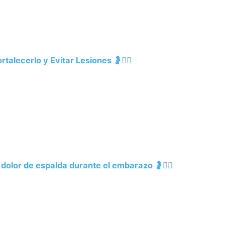
alecerlo y Evitar Lesiones 🤰🧘‍♀️
l dolor de espalda durante el embarazo 🤰🧘‍♀️