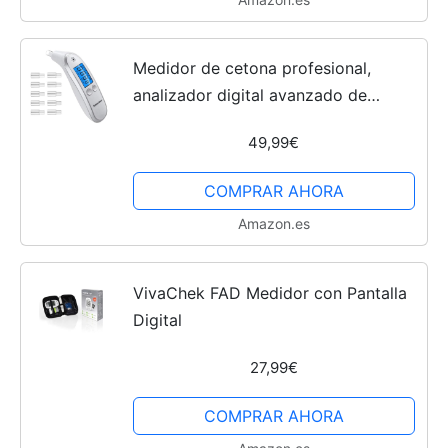
Medidor de cetona profesional,
analizador digital avanzado de
cetonas y comprobador de cetosis,
49,99€
resultados inmediatos, probador de
aliento portátil para...
COMPRAR AHORA
Amazon.es
VivaChek FAD Medidor con Pantalla
Digital
27,99€
COMPRAR AHORA