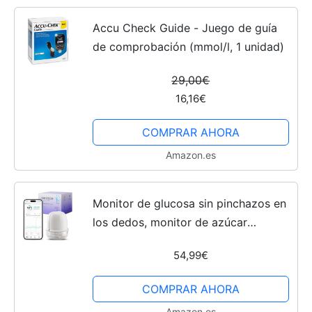
Accu Check Guide - Juego de guía
de comprobación (mmol/l, 1 unidad)
29,00€
16,16€
COMPRAR AHORA
Amazon.es
Monitor de glucosa sin pinchazos en
los dedos, monitor de azúcar
portátil, monitor continuo de
54,99€
glucosa, kit de prueba de azúcar
compatible con iOS y Android
COMPRAR AHORA
Amazon.es