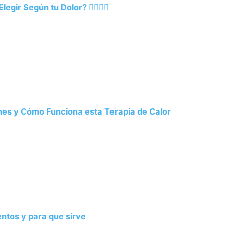
ir Según tu Dolor? 💆‍♂️💆‍♀️
ones y Cómo Funciona esta Terapia de Calor
entos y para que sirve