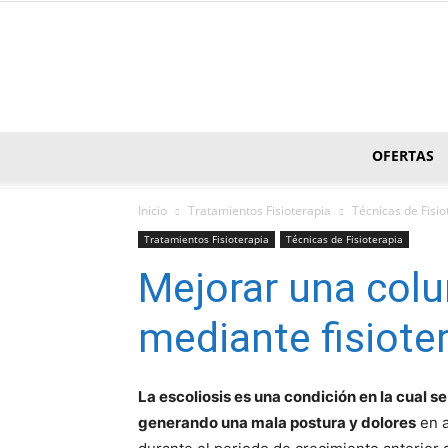
OFERTAS
Inicio
Tratamientos Fisioterapia
Técnicas de Fisio
Tratamientos Fisioterapia
Técnicas de Fisioterapia
Mejorar una col
mediante fisiote
La escoliosis es una condición en la cual s
generando una mala postura y dolores
en a