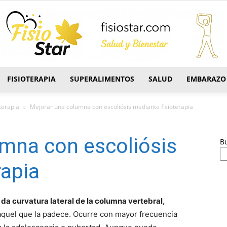
FISIOTERAPIA
SUPERALIMENTOS
SALUD
EMBARAZO
FisioStar
terapia
Mejorar una columna con escoliósis mediante fisioterapia
umna con escoliósis
B
rapia
e da curvatura lateral de la columna vertebral,
quel que la padece. Ocurre con mayor frecuencia