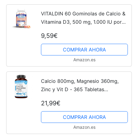
VITALDIN 60 Gominolas de Calcio &
Vitamina D3, 500 mg, 1.000 IU por
dosis – (30 días) sabor Frutas –
9,59€
Ayuda a mantener huesos y dientes –
Sin Gluten – Apto...
COMPRAR AHORA
Amazon.es
Calcio 800mg, Magnesio 360mg,
Zinc y Vit D - 365 Tabletas
Vegetarianas (6 Meses) - Para
21,99€
mantenimiento de Huesos, sistema
inmunológico, función muscular...
COMPRAR AHORA
Amazon.es