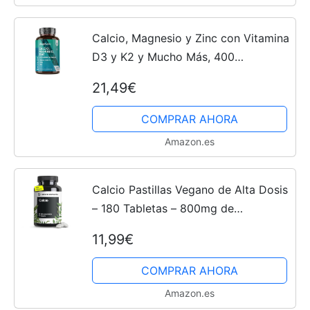
Calcio, Magnesio y Zinc con Vitamina
D3 y K2 y Mucho Más, 400
Comprimidos Veganos (+1 Año) -
21,49€
Complejo de Vitaminas y Minerales
para Sistema Inmunológico,...
COMPRAR AHORA
Amazon.es
Calcio Pastillas Vegano de Alta Dosis
– 180 Tabletas – 800mg de
Carbonato de Calcio por Dosis Diaria
11,99€
– sin aditivos indeseables – fabricado
en Alemania y...
COMPRAR AHORA
Amazon.es