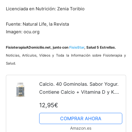
Licenciada en Nutrición: Zenia Toribio
Fuente: Natural Life, la Revista
Imagen: ocu.org
FisioterapiaADomicilio.net
, junto con
FisioStar
, Salud 5 Estrellas.
Noticias, Artí­culos, Ví­deos y Toda la Información sobre Fisioterapia y
Salud.
Calcio. 40 Gominolas. Sabor Yogur.
Contiene Calcio + Vitamina D y K.
Ayuda a fortalecer tu sistema óseo.
12,95€
Proporciona los nutrientes más
importantes para la...
COMPRAR AHORA
Amazon.es