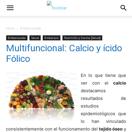
Inicio
Embarazada
Embarazada
Salud
Embarazo
Nutrición y Cocina [Salud]
Multifuncional: Calcio y ícido
Fólico
En lo que tiene que
ver con el
calcio
destacamos
resultados de
estudios
epidemiológicos que
lo han vinculado
consistentemente con el funcionamento del
tejido óseo
y