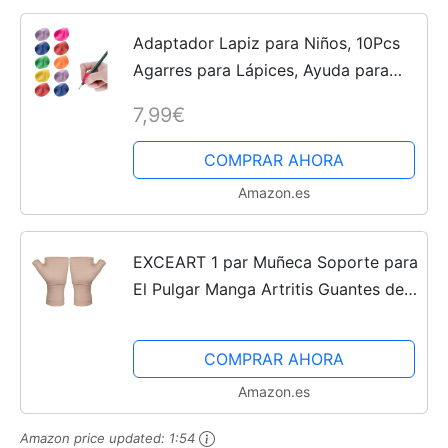
Adaptador Lapiz para Niños, 10Pcs
Agarres para Lápices, Ayuda para
Escribir con Lápiz de Niños Agarres,
7,99€
Empuñadura de Lápiz Ergonómico, la
Corrección de la...
COMPRAR AHORA
Amazon.es
EXCEART 1 par Muñeca Soporte para
El Pulgar Manga Artritis Guantes de
Compresión sin Dedos Muñequera
para La Artritis Terapia Del Túnel
COMPRAR AHORA
Carpiano Alivio Del...
Amazon.es
Amazon price updated:
1:54