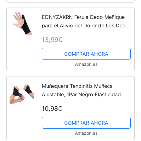
EDNYZAKRN Ferula Dedo Meñique
para el Alivio del Dolor de Los Dedos
y Dedos Del Gatillo, Soporte de
13,99€
Muñeca para el Dedo Meñique para
Tendinitis Artritis...
COMPRAR AHORA
Amazon.es
Muñequera Tendinitis Muñeca
Ajustable, 1Par Negro Elasticidad
Ferula Tunel Carpiano, Muñequera
10,98€
Metacarpiana Pulgar Deportiva Para
Esguince de Dolor Muñeca,...
COMPRAR AHORA
Amazon.es