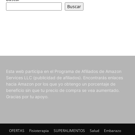
Buscar
Esta web participa en el Programa de Afiliados de Amazon
Services LLC (publicidad de afiliados). Encontrarás enlaces
hacia Amazon por los que yo obtengo un porcentaje de
beneficio sin que tu precio de compra se vea aumentado.
Gracias por tu apoyo.
OFERTAS
Fisioterapia
SUPERALIMENTOS
Salud
Embarazo