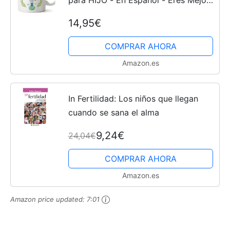
para HIJO - En Español - Eres Mejor
del Mundo - 11 oz / 330 ml - Regalo
14,95€
personalizable original y divertido
COMPRAR AHORA
Amazon.es
In Fertilidad: Los niños que llegan
cuando se sana el alma
9,24€
24,04€
COMPRAR AHORA
Amazon.es
Amazon price updated:
7:01