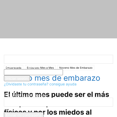
Registrarse
¡Bienvenido! Ingresa en tu cuenta
Inicio
Embarazada
Noveno mes de embarazo
tu nombre de usuario
Embarazada
Embarazo Mes a Mes
Noveno Mes de Embarazo
tu contraseña
Noveno mes de embarazo
¿Olvidaste tu contraseña? consigue ayuda
Recuperación de contraseña
El último mes puede ser el más
Recupera tu contraseña
complicado por las molestias
tu correo electrónico
físicas y por los miedos al