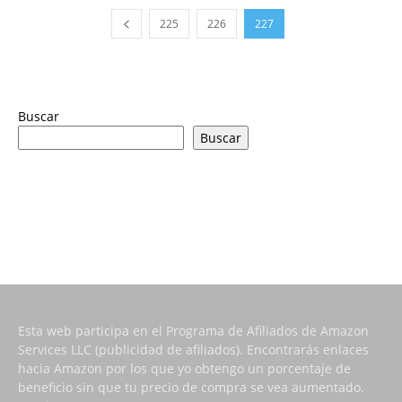
225
226
227
Buscar
Buscar
Esta web participa en el Programa de Afiliados de Amazon
Services LLC (publicidad de afiliados). Encontrarás enlaces
hacia Amazon por los que yo obtengo un porcentaje de
beneficio sin que tu precio de compra se vea aumentado.