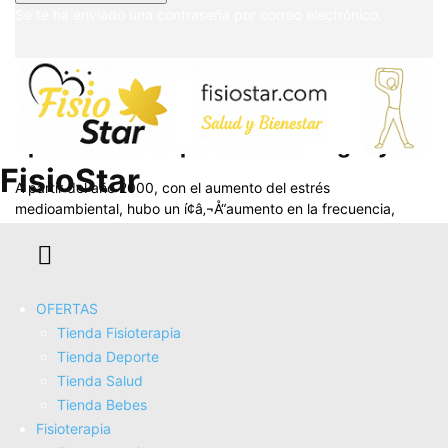
Se te ha enviado una contraseña por correo electrónico.
Epidemia de Depresión en Uruguay
FisioStar
A partir del año 2000, con el aumento del estrés
medioambiental, hubo un í¢â‚¬Å“aumento en la frecuencia,
convirtiéndose en una epidemia de depresión. El...
Leer más
OFERTAS
Tienda Fisioterapia
Tienda Deporte
Tienda Salud
Tienda Bebes
Fisioterapia