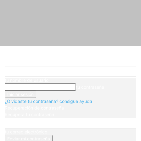
Registrarse
¡Bienvenido! Ingresa en tu cuenta
Inicio
Blog
Página 225
tu nombre de usuario
tu contraseña
¿Olvidaste tu contraseña? consigue ayuda
Recuperación de contraseña
Recupera tu contraseña
tu correo electrónico