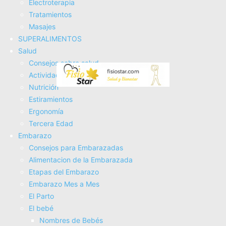
Electroterapia
Tratamientos
Masajes
SUPERALIMENTOS
Salud
Consejos sobre salud
Actividad Fí­sica
Aplicación de elementos frios
Nutrición
Estiramientos
De paños:En artí­culos anteriores hemos mencionado la
Ergonomí­a
importancia que tiene el frí­o como tratamiento antiinflamatorio y
como este actúa como un calmante y relajante...
Tercera Edad
Leer más
Embarazo
Consejos para Embarazadas
Depresión y Ansiedad
Alimentacion de la Embarazada
Etapas del Embarazo
En Uruguay hay 600 mil personas que sufren de depresión,
Embarazo Mes a Mes
pero el 80% no lo sabe.La Organización Mundial de la Salud y
El Parto
la Universidad...
El bebé
Leer más
Nombres de Bebés