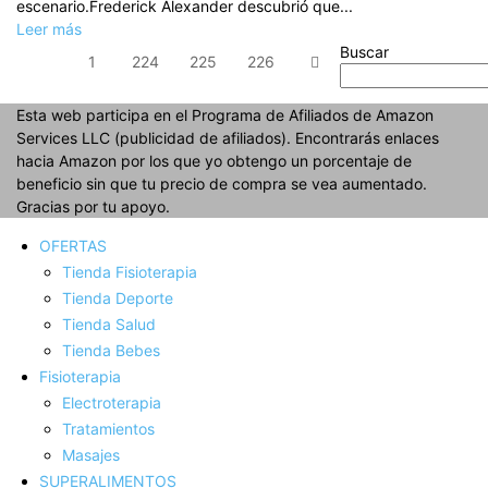
escenario.Frederick Alexander descubrió que...
Leer más
Buscar
1
224
225
226
Esta web participa en el Programa de Afiliados de Amazon
Services LLC (publicidad de afiliados). Encontrarás enlaces
hacia Amazon por los que yo obtengo un porcentaje de
beneficio sin que tu precio de compra se vea aumentado.
Gracias por tu apoyo.
OFERTAS
Tienda Fisioterapia
Tienda Deporte
Tienda Salud
Tienda Bebes
Fisioterapia
Electroterapia
Tratamientos
Masajes
SUPERALIMENTOS