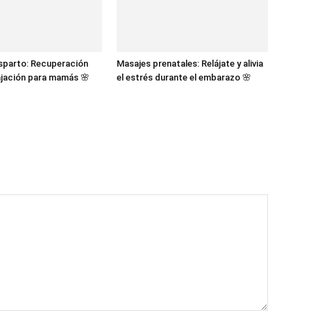
sparto: Recuperación
Masajes prenatales: Relájate y alivia
lajación para mamás 🌸
el estrés durante el embarazo 🌸