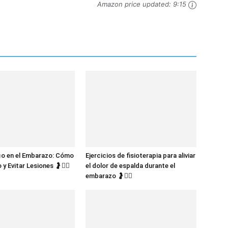
Amazon price updated:
9:15
co en el Embarazo: Cómo
Ejercicios de fisioterapia para aliviar
 y Evitar Lesiones 🤰🧘‍♀️
el dolor de espalda durante el
embarazo 🤰🧘‍♀️