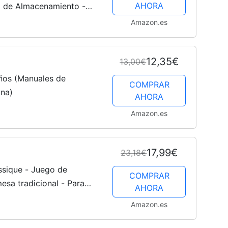
AHORA
a de Almacenamiento -
res Tradicionales - A
Amazon.es
12,35€
13,00€
ños (Manuales de
COMPRAR
ina)
AHORA
Amazon.es
17,99€
23,18€
assique - Juego de
COMPRAR
esa tradicional - Para
AHORA
amigos - De 2 a 4
Amazon.es
 6 años