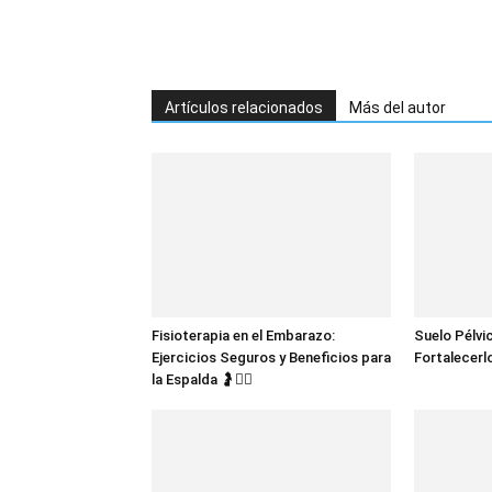
Artículos relacionados
Más del autor
Fisioterapia en el Embarazo:
Suelo Pélvi
Ejercicios Seguros y Beneficios para
Fortalecerlo
la Espalda 🤰💆‍♀️