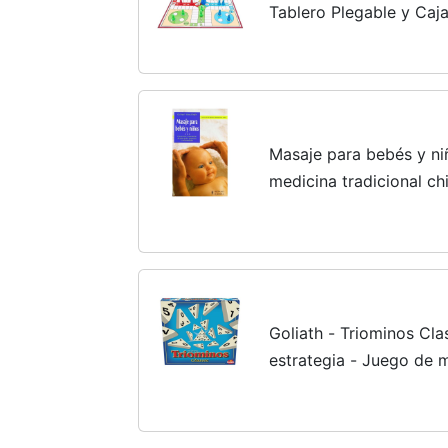
Tablero Plegable y Caj
Juegos de Mesa Familia
Partir de 3 años
Masaje para bebés y ni
medicina tradicional ch
Goliath - Triominos Cl
estrategia - Juego de m
jugar en familia o con 
jugadores - A partir de