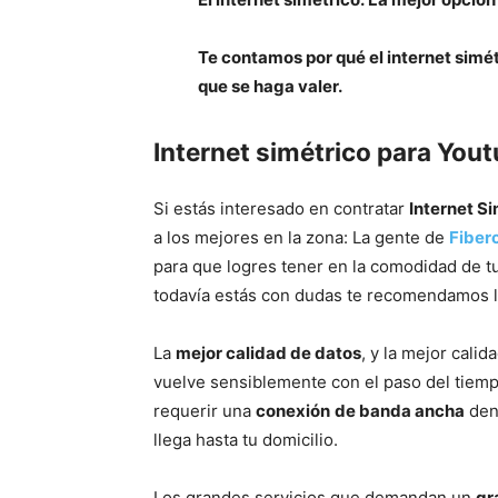
Te contamos por qué el internet simét
que se haga valer.
Internet simétrico para You
Si estás interesado en contratar
Internet S
a los mejores en la zona: La gente de
Fiber
para que logres tener en la comodidad de tu
todavía estás con dudas te recomendamos le
La
mejor calidad de datos
, y la mejor cali
vuelve sensiblemente con el paso del tiempo
requerir una
conexión
de banda ancha
dent
llega hasta tu domicilio.
Los grandes servicios que demandan un
gr