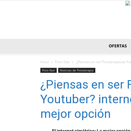
OFERTAS
Inicio
Fisio Star
¿Piensas en ser Fisioterapeuta Yo
Fisio Star
Noticias de Fisioterapia
¿Piensas en ser 
Youtuber? interne
mejor opción
El internet simétrico: La mejor opció