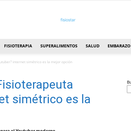
FISIOTERAPIA
SUPERALIMENTOS
SALUD
EMBARAZO
FisioStar
utuber? internet simétrico es la mejor opción
Fisioterapeuta
B
t simétrico es la
n para el Youtuber moderno.