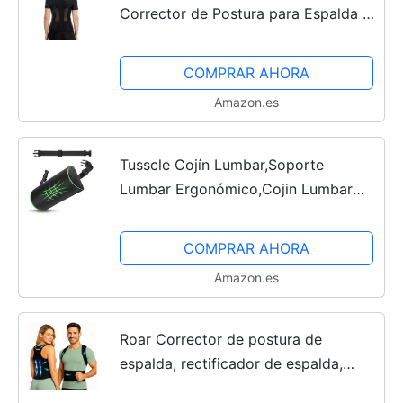
Corrector de Postura para Espalda |
Corrector de Hombros para Mujer |
Cuenta con Tecnología Neuroband
COMPRAR AHORA
que Ayuda a Reducir...
Amazon.es
Tusscle Cojín Lumbar,Soporte
Lumbar Ergonómico,Cojin Lumbar
Coche,Adecuado para Silla
Oficina,Coche,Ayuda a Corregir la
COMPRAR AHORA
Postura Sentadael,Alivio del Dolor...
Amazon.es
Roar Corrector de postura de
espalda, rectificador de espalda,
ayuda a mantener la espalda recta,