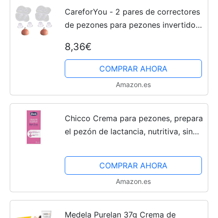
CareforYou - 2 pares de correctores
de pezones para pezones invertidos
planos de silicona con funda
8,36€
transparente
COMPRAR AHORA
Amazon.es
Chicco Crema para pezones, prepara
el pezón de lactancia, nutritiva, sin
perfume y segura para los niños, no
mancha los tejidos
COMPRAR AHORA
Amazon.es
Medela Purelan 37g Crema de