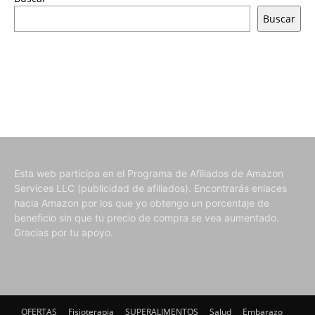
Buscar
Esta web participa en el Programa de Afiliados de Amazon
Services LLC (publicidad de afiliados). Encontrarás enlaces
hacia Amazon por los que yo obtengo un porcentaje de
beneficio sin que tu precio de compra se vea aumentado.
Gracias por tu apoyo.
OFERTAS
Fisioterapia
SUPERALIMENTOS
Salud
Embarazo