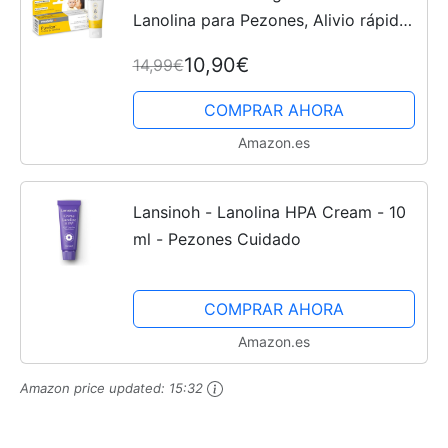
Lanolina para Pezones, Alivio rápido
para pezones doloridos y piel seca,
10,90€
14,99€
100% natural, hipoalergénica,
dermatológicamente probada...
COMPRAR AHORA
Amazon.es
Lansinoh - Lanolina HPA Cream - 10
ml - Pezones Cuidado
COMPRAR AHORA
Amazon.es
Amazon price updated:
15:32