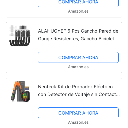
COMPRAR AHORA
Amazon.es
ALAHUGYEF 6 Pcs Gancho Pared de
Garaje Resistentes, Gancho Bicicleta
Ganchos para Colgadores de Pared
Negro, Soporte Ganchos en J para
COMPRAR AHORA
Herramientas de Jardín...
Amazon.es
Neoteck Kit de Probador Eléctrico
con Detector de Voltaje sin Contacto
12-1000V/48-1000V AC y
Comprobador de Enchufe GFCI para
COMPRAR AHORA
Hogar y Electricistas
Amazon.es