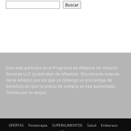
Buscar
Esta web participa en el Programa de Afiliados de Amazon
Services LLC (publicidad de afiliados). Encontrarás enlaces
hacia Amazon por los que yo obtengo un porcentaje de
beneficio sin que tu precio de compra se vea aumentado.
Gracias por tu apoyo.
OFERTAS
Fisioterapia
SUPERALIMENTOS
Salud
Embarazo