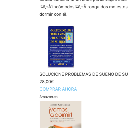
í¢â‚¬Å“incómodosí¢â‚¬Â ronquidos molesto
dormir con él.
SOLUCIONE PROBLEMAS DE SUEÑO DE SU 
28,00€
COMPRAR AHORA
Amazon.es