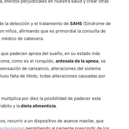
ga, efectos perjudiciales en nuestra salud y crear otras
de la detección y el tratamiento de
SAHS
(Sí­ndrome de
 niños, afirmando que es primordial la consulta de
l médico de cabecera.
es que padecen apnea del sueño, en su estado más
í­ntoma, como es el ronquido,
antesala de la apnea
, se
 sensación de cansancio, alteraciones del sistema
uso falta de libido, todas alteraciones causadas por
ultiplica por diez la posibilidad de padecer esta
ábito y la
dieta alimenticia
.
s, recurrir a un dispositivo de avance maxilar, que
enfermedad
permitiendo al paciente prescindir de los