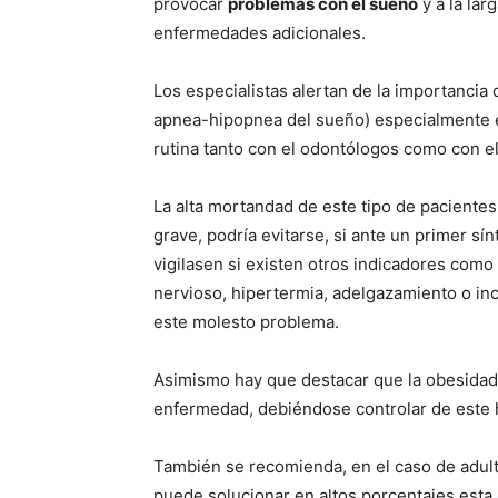
provocar
problemas con el sueño
y a la lar
enfermedades adicionales.
Los especialistas alertan de la importancia 
apnea-hipopnea del sueño) especialmente en
rutina tanto con el odontólogos como con e
La alta mortandad de este tipo de pacient
grave, podrí­a evitarse, si ante un primer s
vigilasen si existen otros indicadores como
nervioso, hipertermia, adelgazamiento o incl
este molesto problema.
Asimismo hay que destacar que la obesidad m
enfermedad, debiéndose controlar de este h
También se recomienda, en el caso de adulto
puede solucionar en altos porcentajes esta