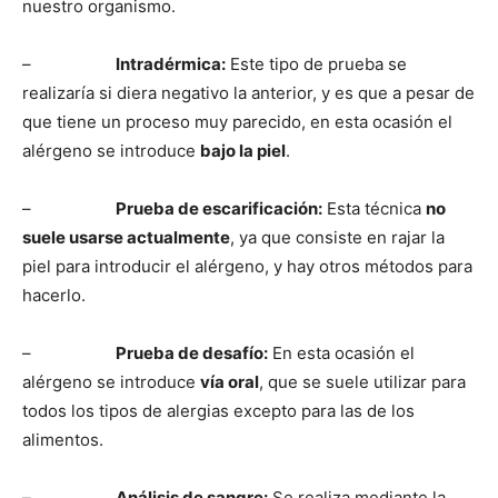
nuestro organismo.
–
Intradérmica:
Este tipo de prueba se
realizarí­a si diera negativo la anterior, y es que a pesar de
que tiene un proceso muy parecido, en esta ocasión el
alérgeno se introduce
bajo la piel
.
–
Prueba de escarificación:
Esta técnica
no
suele usarse actualmente
, ya que consiste en rajar la
piel para introducir el alérgeno, y hay otros métodos para
hacerlo.
–
Prueba de desafí­o:
En esta ocasión el
alérgeno se introduce
ví­a oral
, que se suele utilizar para
todos los tipos de alergias excepto para las de los
alimentos.
–
Análisis de sangre:
Se realiza mediante la