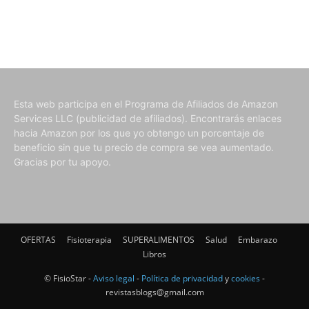
Esta web participa en el Programa de Afiliados de Amazon
Services LLC (publicidad de afiliados). Encontrarás enlaces
hacia Amazon por los que yo obtengo un porcentaje de
beneficio sin que tu precio de compra se vea aumentado.
Gracias por tu apoyo.
OFERTAS
Fisioterapia
SUPERALIMENTOS
Salud
Embarazo
Libros
© FisioStar -
Aviso legal
-
Política de privacidad
y
cookies
-
revistasblogs@gmail.com