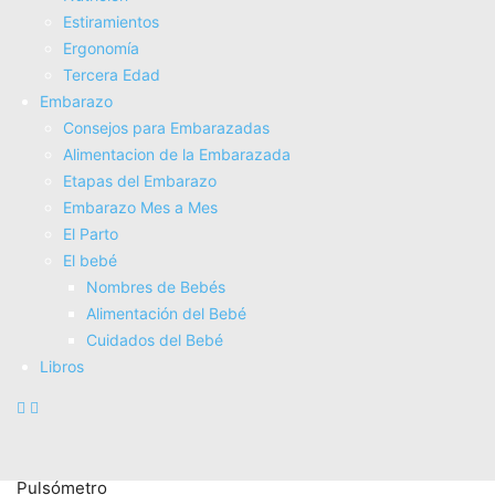
Estiramientos
Ergonomí­a
Tercera Edad
HomeFitnessCode Cinta de Correr y Andar 3 en 1 con
Embarazo
Inclinación 7% – Caminadora Eléctrica Silenciosa, 8 km/h,
Consejos para Embarazadas
Motor 2,5CV, Sistema de Amortiguación, Pantalla...
Alimentacion de la Embarazada
COMPRAR AHORA
Etapas del Embarazo
Amazon.es
Embarazo Mes a Mes
El Parto
El bebé
Nombres de Bebés
Alimentación del Bebé
Cuidados del Bebé
Libros
Cinta de Andar Plegable Motor eléctrico de 1000W
Reforzada Aguanta 150 KGS - Inclinación Regulable -
Pulsómetro