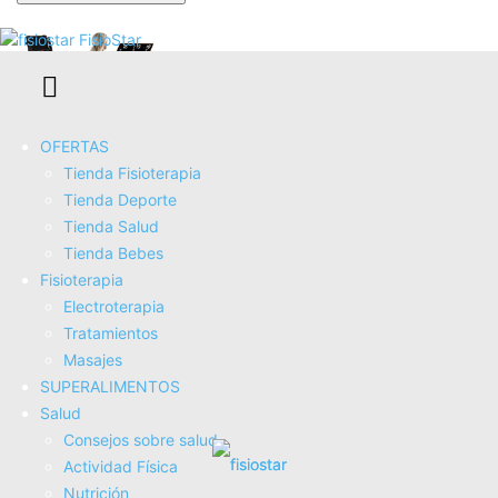
Se te ha enviado una contraseña por correo electrónico.
FisioStar
OFERTAS
Tienda Fisioterapia
Tienda Deporte
Tienda Salud
CURSOR Cinta de Correr Plegable con Inclinación, Cinta
Tienda Bebes
de Andar Plegable,Caminadora Electrica para Casa
Fisioterapia
Equipado con un Motor de 3,0 CV y Pantalla LED,Máximo...
Electroterapia
COMPRAR AHORA
Tratamientos
Amazon.es
Masajes
SUPERALIMENTOS
Salud
Consejos sobre salud
Actividad Fí­sica
Nutrición