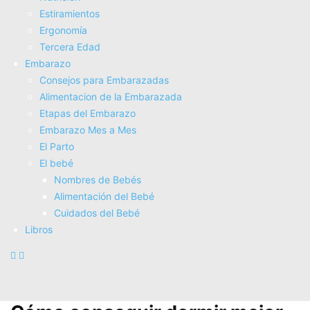
bueno estar delante de la pantalla antes de ir a dormir.
Estiramientos
Puede que tu colchón no te esté molestando pero
Ergonomí­a
créeme aunque no te des cuenta puede estar
Tercera Edad
haciéndote mucho daño. Hace algún tiempo empecé a
Embarazo
dejar de dormir por las noches y por las mañanas me
Consejos para Embarazadas
despertaba extremadamente cansada, una amiga me
Alimentacion de la Embarazada
aconsejo que cambiará el colchón y notaría un cambio.
Etapas del Embarazo
Yo estaba segura de que mi colchón estaba en
Embarazo Mes a Mes
perfectas condiciones ya que no notaba nada, pero tras
El Parto
varios meses sin dormir y desesperada, decidí
El bebé
cambiarlo… Os aseguro que no cambié de colchón,
Nombres de Bebés
cambié de vida.
Alimentación del Bebé
Hacer ejercicio antes de dormir es muy poco
Cuidados del Bebé
aconsejable, ya que al hacer deporte recuperamos
Libros
energía y la sangre fluye mucho más rápido. El
ejercicio es aconsejable hacerlo por la mañana y jamás
tres o cuatro horas antes de ir a dormir.