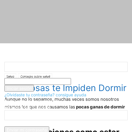
Registrarse
¡Bienvenido! Ingresa en tu cuenta
Inicio
Salud
Consejos sobre salud
Que Cosas te Impiden Dormir
tu nombre de usuario
Salud
Consejos sobre salud
tu contraseña
Que Cosas te Impiden Dormir
¿Olvidaste tu contraseña? consigue ayuda
Aunque no lo sepamos, muchas veces somos nosotros
Recuperación de contraseña
mismos los que nos causamos las
pocas ganas de dormir
Recupera tu contraseña
por mucho que estemos cansados.
tu correo electrónico