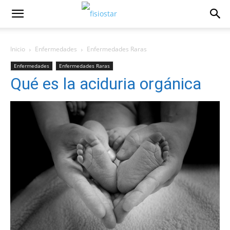
Inicio
Enfermedades
Enfermedades Raras
Enfermedades
Enfermedades Raras
Qué es la aciduria orgánica