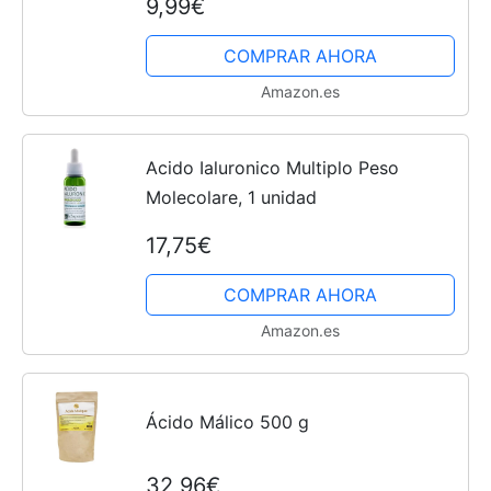
9,99€
rejuvenecimiento y aclarado
tratamientos, queratólico, exfolia...
COMPRAR AHORA
Amazon.es
Acido Ialuronico Multiplo Peso
Molecolare, 1 unidad
17,75€
COMPRAR AHORA
Amazon.es
Ácido Málico 500 g
32,96€