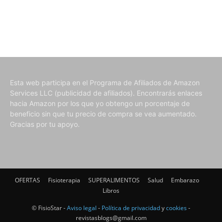
Esta web participa en el Programa de Afiliados de Amazon
Services LLC (publicidad de afiliados). Encontrarás enlaces
hacia Amazon por los que yo obtengo un porcentaje de
beneficio sin que tu precio de compra se vea aumentado.
Gracias por tu apoyo.
OFERTAS
Fisioterapia
SUPERALIMENTOS
Salud
Embarazo
Libros
© FisioStar -
Aviso legal
-
Política de privacidad
y
cookies
-
revistasblogs@gmail.com