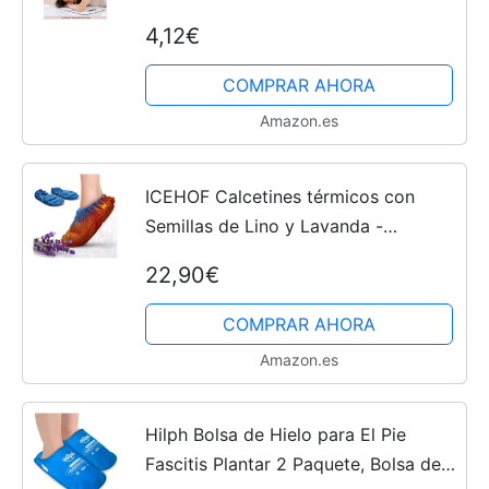
aparente te derroten, el síndrome de
4,12€
fatiga crónica es real y puedes hacer
mucho para...
COMPRAR AHORA
Amazon.es
ICEHOF Calcetines térmicos con
Semillas de Lino y Lavanda -
Zapatillas de Estar por casa
22,90€
calentables en microondas -
Calcetines térmicos para pies
COMPRAR AHORA
Calientes
Amazon.es
Hilph Bolsa de Hielo para El Pie
Fascitis Plantar 2 Paquete, Bolsa de