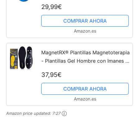
Hielo Pies, Calcetines de Hielo
29,99€
refrigeración, Zapatillas de Hielo
Terapia para...
COMPRAR AHORA
Amazon.es
MagnetRX® Plantillas Magnetoterapia
- Plantillas Gel Hombre con Imanes -
Plantillas Ortopédicas Magnéticas
37,95€
para Fascitis Plantar y Alivio del
Dolor (Hombre...
COMPRAR AHORA
Amazon.es
Amazon price updated:
7:27