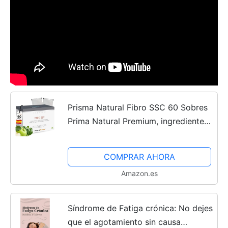
Prisma Natural Fibro SSC 60 Sobres
Prima Natural Premium, ingredientes
como: ácido málico, PEA, ACETIL L-
CARNITINA. NADH, Coencima
COMPRAR AHORA
Q10...Fatiga crónica y...
Amazon.es
Síndrome de Fatiga crónica: No dejes
que el agotamiento sin causa