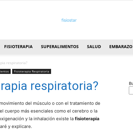
FISIOTERAPIA
SUPERALIMENTOS
SALUD
EMBARAZO
FisioStar
apia respiratoria?
mientos
Fisioterapia Respiratoria
erapia respiratoria?
B
 movimiento del músculo o con el tratamiento de
del cuerpo más esenciales como el cerebro o la
xigenación y la inhalación existe la
fisioterapia
aré y explicare.