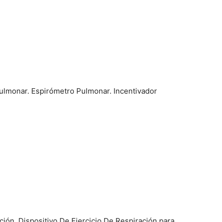
 Pulmonar. Espirómetro Pulmonar. Incentivador
ón, Dispositivo De Ejercicio De Respiración para