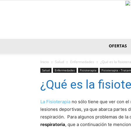
OFERTAS
Inicio
Salud
Enfermedades
¿Qué es la fisioter
Salud
Enfermedades
Fisioterapia
Fisioterapia - Trata
¿Qué es la fisiot
La Fisioterapia
no sólo tiene que ver con el
lesiones deportivas, ya que abarca partes 
respiración. Para algunos problemas de la o
respiratoria
, que a continuación te mencion