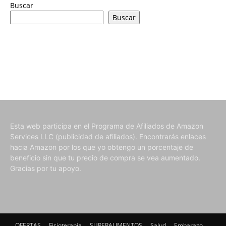
Buscar
Buscar
Esta web participa en el Programa de Afiliados de Amazon
Services LLC (publicidad de afiliados). Encontrarás enlaces
hacia Amazon por los que yo obtengo un porcentaje de
beneficio sin que tu precio de compra se vea aumentado.
Gracias por tu apoyo.
OFERTAS
Fisioterapia
SUPERALIMENTOS
Salud
Embarazo