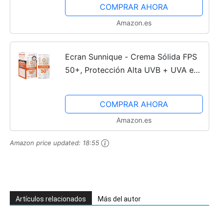
g (Paquete de 1)
COMPRAR AHORA
Amazon.es
Ecran Sunnique - Crema Sólida FPS
50+, Protección Alta UVB + UVA e
IR-A, Anti Polución y Luz Azul,
Protege la Piel, Fórmula con VitEox
COMPRAR AHORA
80, Resistente al Agua...
Amazon.es
Amazon price updated:
18:55
Artículos relacionados
Más del autor