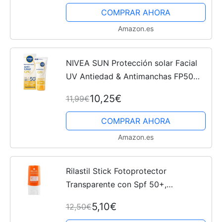
resistente al agua, crema...
COMPRAR AHORA
Amazon.es
NIVEA SUN Protección solar Facial
UV Antiedad & Antimanchas FP50
(50 ml), 0% residuos, crema
10,25€
11,99€
hidratante con Q10
COMPRAR AHORA
Amazon.es
Rilastil Stick Fotoprotector
Transparente con Spf 50+,
Respetuoso con El Medio Ambiente Y
5,10€
12,50€
Resistente al Agua, Sin fragancia, 8.5