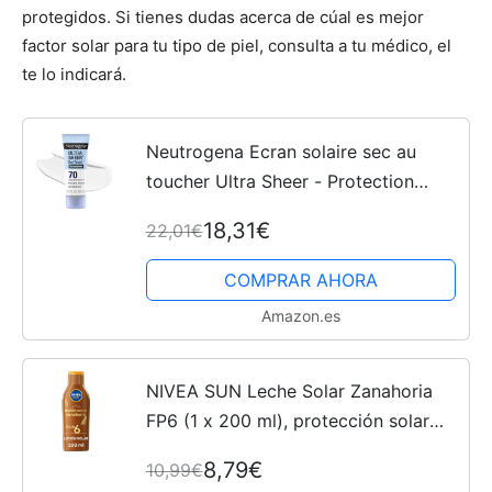
protegidos. Si tienes dudas acerca de cúal es mejor
factor solar para tu tipo de piel, consulta a tu médico, el
te lo indicará.
Neutrogena Ecran solaire sec au
toucher Ultra Sheer - Protection
UVA/UVB à large spectre - SPF 70 -
18,31€
22,01€
88 ml
COMPRAR AHORA
Amazon.es
NIVEA SUN Leche Solar Zanahoria
FP6 (1 x 200 ml), protección solar
para un bronceado bonito y
8,79€
10,99€
duradero, protector solar hidratante