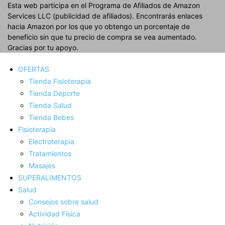
Esta web participa en el Programa de Afiliados de Amazon
Services LLC (publicidad de afiliados). Encontrarás enlaces
hacia Amazon por los que yo obtengo un porcentaje de
beneficio sin que tu precio de compra se vea aumentado.
Gracias por tu apoyo.
OFERTAS
Tienda Fisioterapia
Tienda Deporte
Tienda Salud
Tienda Bebes
Fisioterapia
Electroterapia
Tratamientos
Masajes
SUPERALIMENTOS
Salud
Consejos sobre salud
Actividad Fí­sica