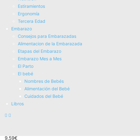
Estiramientos
AS American Suplement | HardCore Fat Burner |
Ergonomí­a
Quemagrasas Potente para Adelgazar Rapido y efectivo |
Tercera Edad
Contiene Taurina y L Carnitina | Ayuda a Perder Grasa |...
Embarazo
20,90€
Consejos para Embarazadas
COMPRAR AHORA
Alimentacion de la Embarazada
Amazon.es
Etapas del Embarazo
Embarazo Mes a Mes
El Parto
El bebé
Nombres de Bebés
Alimentación del Bebé
Cuidados del Bebé
Libros
Crema Reductora Abdominal 120g,Crema Reafirmante
Corporal Anticelulítica, Quemagrasas Abdomen Cintura y
Caderas, Crema de Masaje Modeladora de Absorción...
9,59€