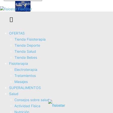
Se te ha enviado una contraseña por correo electrónico.
FisioStar
L CARNITINA 100% Natural 2000 mg, Quemagrasas
OFERTAS
Potente Para Adelgazar, 150 Cápsulas 75 días, Pre
Tienda Fisioterapia
Workout Gym, Mejora Energía, Resistencia y Rendimiento.
Tienda Deporte
Sin...
Tienda Salud
22,95€
Tienda Bebes
COMPRAR AHORA
Fisioterapia
Amazon.es
Electroterapia
Tratamientos
Masajes
SUPERALIMENTOS
Salud
Consejos sobre salud
Actividad Fí­sica
Nutrición