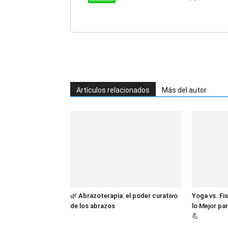
(Mejoramiento de la sal
recuperación y...
Artículos relacionados
Más del autor
🌿 Abrazoterapia: el poder curativo
Yoga vs. Fi
de los abrazos
lo Mejor par
💪