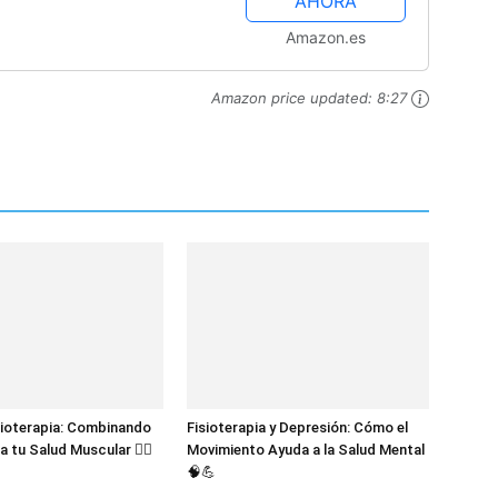
AHORA
ud ósea: tratamiento,
Amazon.es
Amazon price updated:
8:27
sioterapia: Combinando
Fisioterapia y Depresión: Cómo el
a tu Salud Muscular 🧘‍♀️
Movimiento Ayuda a la Salud Mental
🧠💪