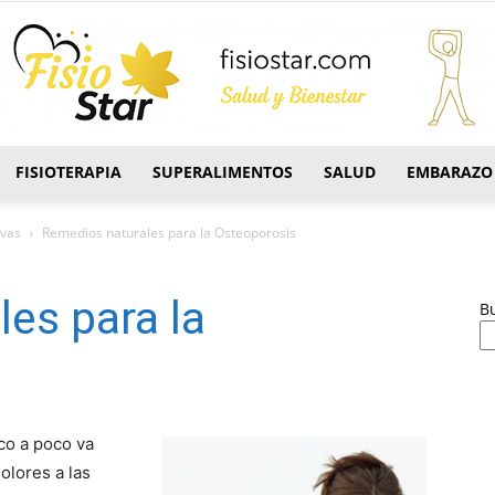
FISIOTERAPIA
SUPERALIMENTOS
SALUD
EMBARAZO
FisioStar
ivas
Remedios naturales para la Osteoporosis
es para la
B
o a poco va
olores a las