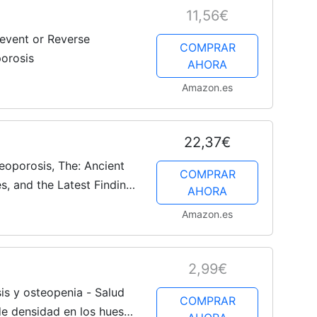
11,56€
event or Reverse
COMPRAR
orosis
AHORA
Amazon.es
22,37€
eoporosis, The: Ancient
COMPRAR
s, and the Latest Findings
AHORA
(New Bible Cure (Siloam))
Amazon.es
2,99€
is y osteopenia - Salud
COMPRAR
de densidad en los huesos