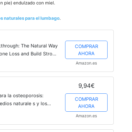
n pie) endulzado con miel.
s naturales para el lumbago
.
kthrough: The Natural Way
COMPRAR
AHORA
one Loss and Build Strong
Amazon.es
9,94€
ara la osteoporosis:
COMPRAR
dios naturale s y los
AHORA
su salud / The New Bible
Amazon.es