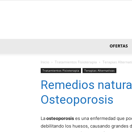
OFERTAS
Inicio
Tratamientos Fisioterapia
Terapias Alternat
Tratamientos Fisioterapia
Terapias Alternativas
Remedios natural
Osteoporosis
La
osteoporosis
es una enfermedad que poc
debilitando los huesos, causando grandes d