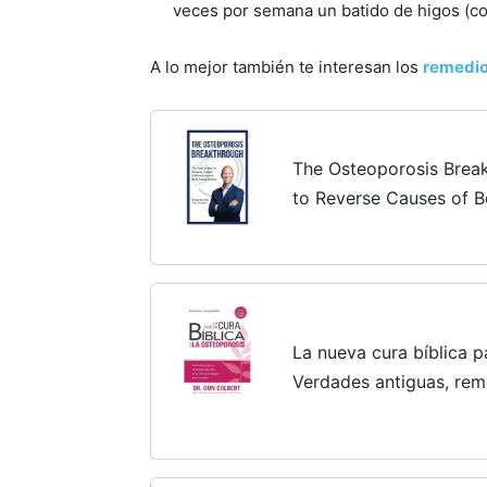
veces por semana un batido de higos (co
A lo mejor también te interesan los
remedio
The Osteoporosis Brea
to Reverse Causes of B
Bones!
La nueva cura bíblica p
Verdades antiguas, reme
últimos hallazgos para 
Cure for...