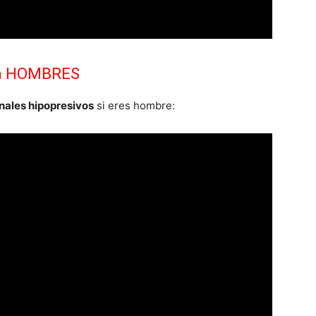
ra HOMBRES
ales hipopresivos
si eres hombre: