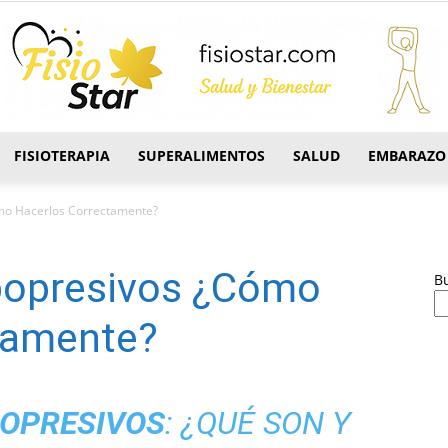
FISIOTERAPIA
SUPERALIMENTOS
SALUD
EMBARAZO
FisioStar
mo Hacerlos Correctamente?
popresivos ¿Cómo
B
tamente?
OPRESIVOS
: ¿QUÉ SON Y