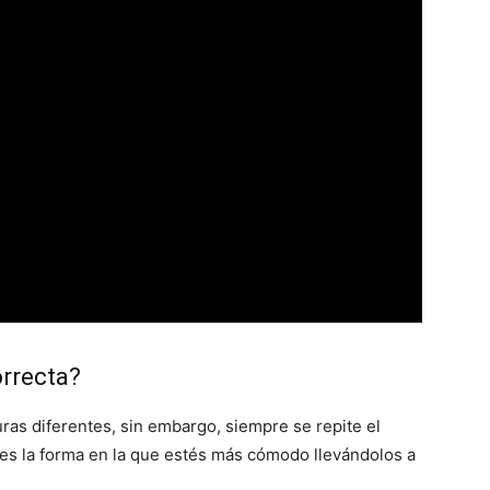
rrecta?
ras diferentes, sin embargo, siempre se repite el
es la forma en la que estés más cómodo llevándolos a
.