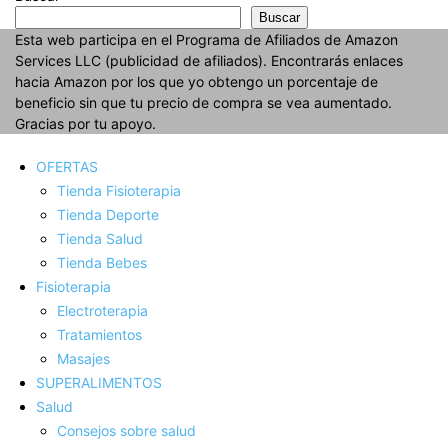
Buscar
Esta web participa en el Programa de Afiliados de Amazon
Services LLC (publicidad de afiliados). Encontrarás enlaces
hacia Amazon por los que yo obtengo un porcentaje de
beneficio sin que tu precio de compra se vea aumentado.
Gracias por tu apoyo.
OFERTAS
Tienda Fisioterapia
Tienda Deporte
Tienda Salud
Tienda Bebes
Fisioterapia
Electroterapia
Tratamientos
Masajes
SUPERALIMENTOS
Salud
Consejos sobre salud