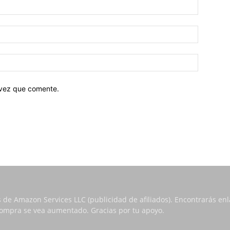
 vez que comente.
s de Amazon Services LLC (publicidad de afiliados). Encontrarás e
 compra se vea aumentado. Gracias por tu apoyo.