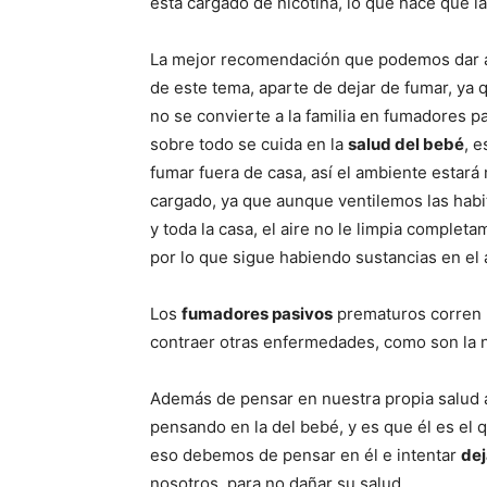
está cargado de nicotina, lo que hace que
La mejor recomendación que podemos dar 
de este tema, aparte de dejar de fumar, ya q
no se convierte a la familia en fumadores pa
sobre todo se cuida en la
salud del bebé
, e
fumar fuera de casa, así­ el ambiente estar
cargado, ya que aunque ventilemos las habi
y toda la casa, el aire no le limpia completa
por lo que sigue habiendo sustancias en el a
Los
fumadores pasivos
prematuros corren 
contraer otras enfermedades, como son la 
Además de pensar en nuestra propia salud a 
pensando en la del bebé, y es que él es el
eso debemos de pensar en él e intentar
dej
nosotros, para no dañar su salud.