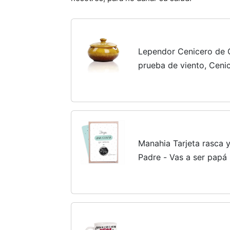
Lependor Cenicero de 
prueba de viento, Cenic
uso en interiores o ext
fumadores, Cenicero...
Manahia Tarjeta rasca 
Padre - Vas a ser papá 
Anuncio de Nacimiento 
de embarazo para Papá.