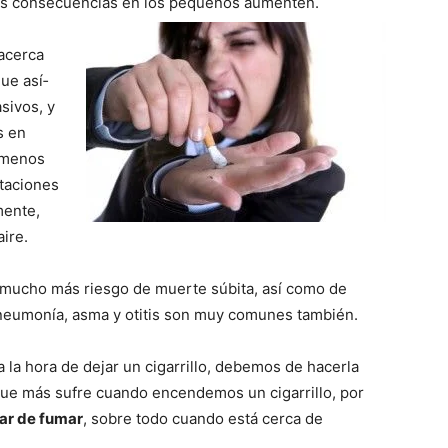
 las consecuencias en los pequeños aumenten.
acerca
ue así­
sivos, y
s en
á menos
taciones
mente,
ire.
mucho más riesgo de muerte súbita, así­ como de
neumoní­a, asma y otitis son muy comunes también.
la hora de dejar un cigarrillo, debemos de hacerla
 que más sufre cuando encendemos un cigarrillo, por
ar de fumar
, sobre todo cuando está cerca de