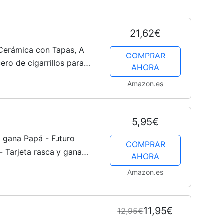
21,62€
Cerámica con Tapas, A
COMPRAR
ero de cigarrillos para
AHORA
eriores, Cenicero para
Amazon.es
5,95€
y gana Papá - Futuro
COMPRAR
- Tarjeta rasca y gana
AHORA
- Futuro Papá - Anuncio
Amazon.es
..
11,95€
12,95€