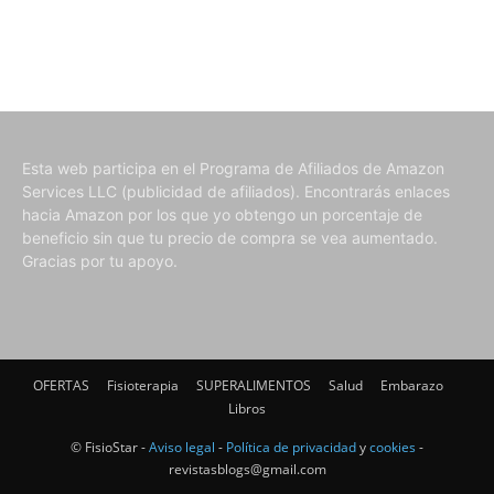
Esta web participa en el Programa de Afiliados de Amazon
Services LLC (publicidad de afiliados). Encontrarás enlaces
hacia Amazon por los que yo obtengo un porcentaje de
beneficio sin que tu precio de compra se vea aumentado.
Gracias por tu apoyo.
OFERTAS
Fisioterapia
SUPERALIMENTOS
Salud
Embarazo
Libros
© FisioStar -
Aviso legal
-
Política de privacidad
y
cookies
-
revistasblogs@gmail.com