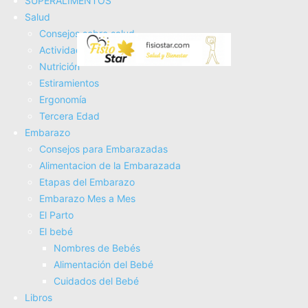
SUPERALIMENTOS
Salud
Consejos sobre salud
Actividad Fí­sica
WOLTU Sillón Reclinable Eléctrico, Sillón Relax de Masaje
Nutrición
con Ayuda para Levantarse, con Calefacción de Masaje,
Estiramientos
Reposapiés, Bolsillos, Portavasos, Puerto...
Ergonomí­a
COMPRAR AHORA
Tercera Edad
Amazon.es
Embarazo
Consejos para Embarazadas
Alimentacion de la Embarazada
Etapas del Embarazo
Embarazo Mes a Mes
El Parto
El bebé
Nombres de Bebés
Alimentación del Bebé
WSOFZMO Sillon Relax reclinable electrico, Sillon Masaje
Cuidados del Bebé
Relax, Massage Chair, con 8 Zonas de Masaje potentes y 2
Libros
Puntos de Calor, Silla eléctrica con...