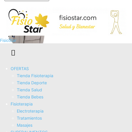
Se te ha enviado una contraseña por correo electrónico.
FisioStar
Astan Hogar Sillón Relax con Función Auto-Ayuda (Levanta
OFERTAS
Personas), Reclinación Eléctrica, Masaje Y Termoterapia,
Tienda Fisioterapia
Modelo Ramón AH-AR30920AR
Tienda Deporte
COMPRAR AHORA
Tienda Salud
Amazon.es
Tienda Bebes
Fisioterapia
Electroterapia
Tratamientos
Masajes