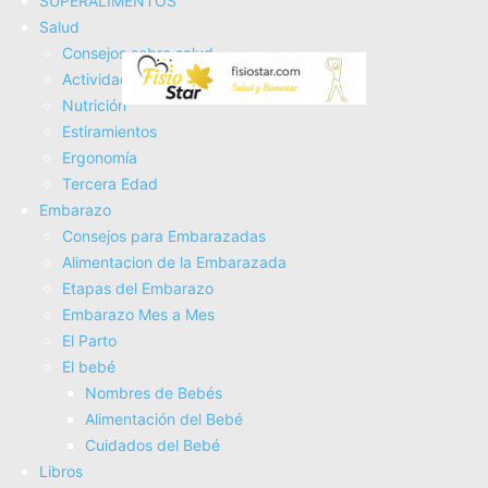
SUPERALIMENTOS
con artrosis. Por ultimo se encuentra una relación negativa
Salud
Consejos sobre salud
entre la osteoporosis y la artrosis ya que las mujeres que
Actividad Fí­sica
no poseen osteoporosis no sufren de
artrosis y viceversa.
Nutrición
Estiramientos
Ergonomí­a
Tercera Edad
Embarazo
Consejos para Embarazadas
Alimentacion de la Embarazada
Etapas del Embarazo
Embarazo Mes a Mes
ARTROSIS. Alimentos y Plantas Medicinales: Conoce
El Parto
TODO sobre la artrosis, y aprende cómo tratarla con
El bebé
plantas medicinales, con la alimentación y con otros...
Nombres de Bebés
Alimentación del Bebé
14,55€
Cuidados del Bebé
COMPRAR AHORA
Libros
Amazon.es