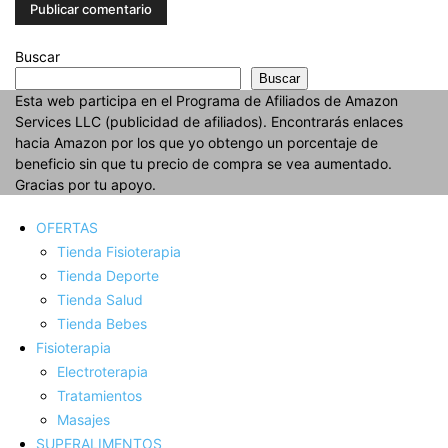
Buscar
Buscar
Esta web participa en el Programa de Afiliados de Amazon
Services LLC (publicidad de afiliados). Encontrarás enlaces
hacia Amazon por los que yo obtengo un porcentaje de
beneficio sin que tu precio de compra se vea aumentado.
Gracias por tu apoyo.
OFERTAS
Tienda Fisioterapia
Tienda Deporte
Tienda Salud
Tienda Bebes
Fisioterapia
Electroterapia
Tratamientos
Masajes
SUPERALIMENTOS