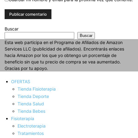
Buscar
Buscar
Esta web participa en el Programa de Afiliados de Amazon
Services LLC (publicidad de afiliados). Encontrarás enlaces
hacia Amazon por los que yo obtengo un porcentaje de
beneficio sin que tu precio de compra se vea aumentado.
Gracias por tu apoyo.
OFERTAS
Tienda Fisioterapia
Tienda Deporte
Tienda Salud
Tienda Bebes
Fisioterapia
Electroterapia
Tratamientos