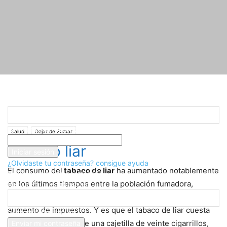
Registrarse
¡Bienvenido! Ingresa en tu cuenta
Inicio
Salud
Dejar de Fumar
Tabaco liar
tu nombre de usuario
Salud
Dejar de Fumar
tu contraseña
Tabaco liar
¿Olvidaste tu contraseña? consigue ayuda
El consumo del
tabaco de liar
ha aumentado notablemente
Recuperación de contraseña
en los últimos tiempos entre la población fumadora,
Recupera tu contraseña
debido sobre todo al aumento del coste del tabaco y al
aumento de impuestos. Y es que el tabaco de liar cuesta
tu correo electrónico
mucho más barato que una cajetilla de veinte cigarrillos,