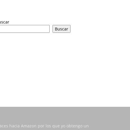
uscar
Buscar
nlaces hacia Amazon por los que yo obtengo un