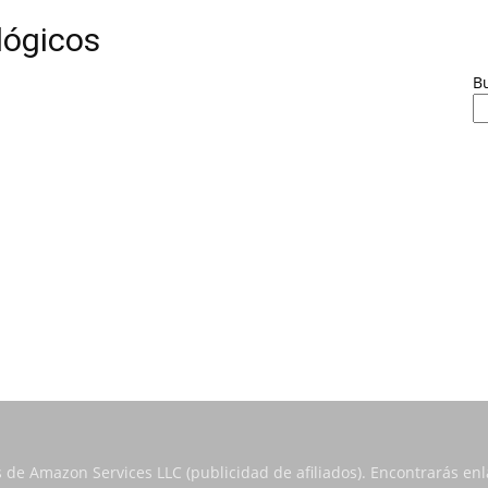
lógicos
B
s de Amazon Services LLC (publicidad de afiliados). Encontrarás e