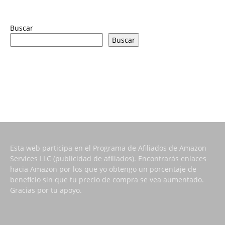
Buscar
Buscar
Esta web participa en el Programa de Afiliados de Amazon
Services LLC (publicidad de afiliados). Encontrarás enlaces
hacia Amazon por los que yo obtengo un porcentaje de
beneficio sin que tu precio de compra se vea aumentado.
Gracias por tu apoyo.