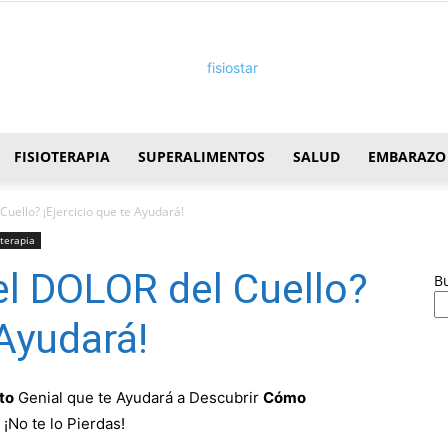
FISIOTERAPIA
SUPERALIMENTOS
SALUD
EMBARAZO
FisioStar
uello? ¡Ejercicio que te Ayudará!
oterapia
l DOLOR del Cuello?
B
 Ayudará!
to
Genial que te Ayudará a Descubrir
Cómo
¡No te lo Pierdas!