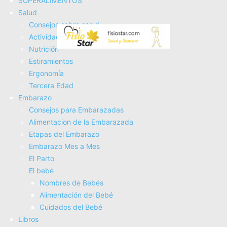
SUPERALIMENTOS
Fisioterapia
Salud
Electroterapia
Consejos sobre salud
Tratamientos
Actividad Fí­sica
Masajes
Nutrición
SUPERALIMENTOS
Estiramientos
Salud
Ergonomí­a
Consejos sobre salud
Tercera Edad
Actividad Fí­sica
Embarazo
Nutrición
Consejos para Embarazadas
Estiramientos
Alimentacion de la Embarazada
Ergonomí­a
Etapas del Embarazo
Tercera Edad
Embarazo Mes a Mes
Embarazo
El Parto
Consejos para Embarazadas
El bebé
Alimentacion de la Embarazada
Nombres de Bebés
Etapas del Embarazo
Alimentación del Bebé
Embarazo Mes a Mes
Cuidados del Bebé
El Parto
Libros