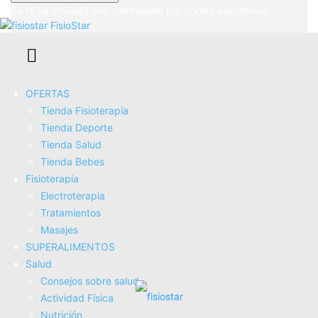
Se te ha enviado una contraseña por correo electrónico.
FisioStar
¿Puedo quedarme embarazada con la
prolactina alta?
OFERTAS
Tienda Fisioterapia
Tienda Deporte
Tienda Salud
Tienda Bebes
Fisioterapia
Electroterapia
Tratamientos
Masajes
SUPERALIMENTOS
Salud
Consejos sobre salud
La fisioterapia para la fertilidad en
Actividad Fí­sica
mujeres
Nutrición