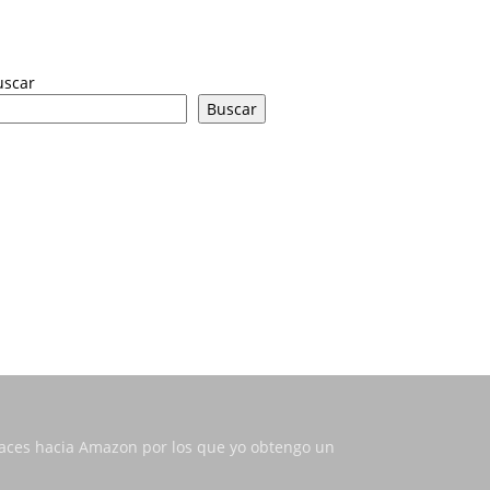
uscar
Buscar
nlaces hacia Amazon por los que yo obtengo un