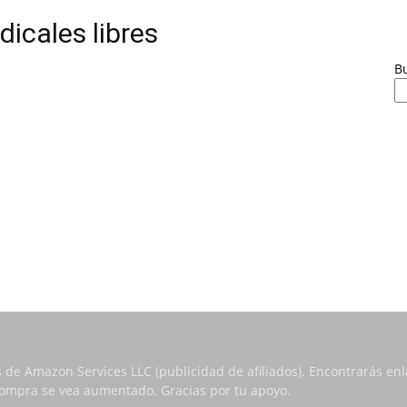
dicales libres
B
s de Amazon Services LLC (publicidad de afiliados). Encontrarás e
 compra se vea aumentado. Gracias por tu apoyo.