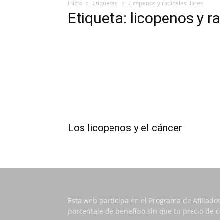
Inicio
Etiquetas
Licopenos y radicales libres
Etiqueta: licopenos y ra
Los licopenos y el cáncer
Esta web participa en el Programa de Afiliado
porcentaje de beneficio sin que tu precio de