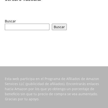
Buscar
Buscar
Esta web participa en el Programa de Afiliados de Amazon
Services LLC (publicidad de afiliados). Encontrarás enlaces
hacia Amazon por los que yo obtengo un porcentaje de
beneficio sin que tu precio de compra se vea aumentado.
Gracias por tu apoyo.