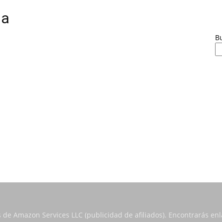
da
B
s de Amazon Services LLC (publicidad de afiliados). Encontrarás e