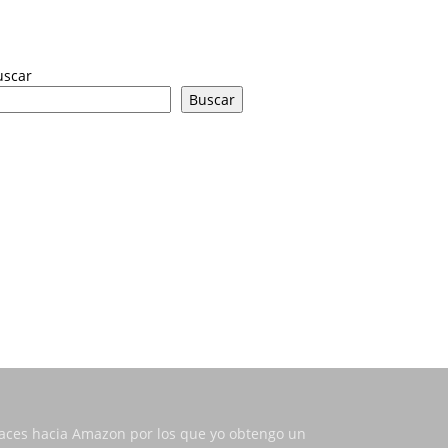
uscar
Buscar
nlaces hacia Amazon por los que yo obtengo un