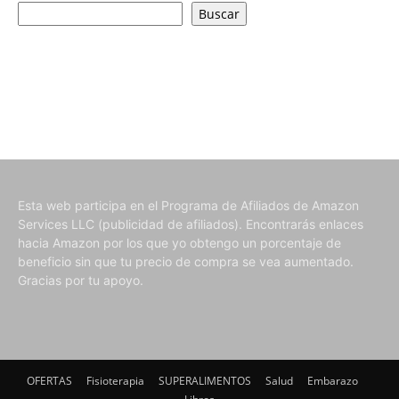
Buscar
Esta web participa en el Programa de Afiliados de Amazon
Services LLC (publicidad de afiliados). Encontrarás enlaces
hacia Amazon por los que yo obtengo un porcentaje de
beneficio sin que tu precio de compra se vea aumentado.
Gracias por tu apoyo.
OFERTAS
Fisioterapia
SUPERALIMENTOS
Salud
Embarazo