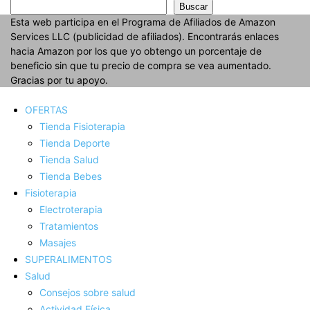
Buscar
Esta web participa en el Programa de Afiliados de Amazon
Services LLC (publicidad de afiliados). Encontrarás enlaces
hacia Amazon por los que yo obtengo un porcentaje de
beneficio sin que tu precio de compra se vea aumentado.
Gracias por tu apoyo.
OFERTAS
Tienda Fisioterapia
Tienda Deporte
Tienda Salud
Tienda Bebes
Fisioterapia
Electroterapia
Tratamientos
Masajes
SUPERALIMENTOS
Salud
Consejos sobre salud
Actividad Fí­sica