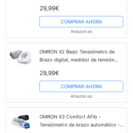
de hipertensión y detección de latido
29,99€
irregular - Memoria de hasta 30
lecturas -...
COMPRAR AHORA
Amazon.es
OMRON X2 Basic Tensiómetro de
Brazo digital, medidor de tensión
arterial y pulso preciso, aparato de
29,99€
tensión arterial validado clínicamente
COMPRAR AHORA
Amazon.es
OMRON X3 Comfort AFib -
Tensiómetro de brazo automático -
Con detección de fibrilación auricular