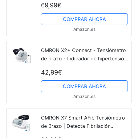
69,99€
e indicador de hipertensión -
Validado clínicamente -...
COMPRAR AHORA
Amazon.es
OMRON X2+ Connect - Tensiómetro
de brazo - Indicador de hipertensión
y detección de latido irregular -
42,99€
Conexión Bluetooth - Memoria de
hasta 30 lecturas -...
COMPRAR AHORA
Amazon.es
OMRON X7 Smart AFib Tensiómetro
de Brazo | Detecta Fibrilación
Auricular | Medidor Tensión Arterial