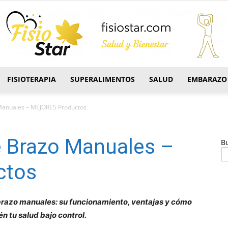
FISIOTERAPIA
SUPERALIMENTOS
SALUD
EMBARAZO
FisioStar
Manuales – MEJORES Productos
 Brazo Manuales –
B
ctos
brazo manuales: su funcionamiento, ventajas y cómo
n tu salud bajo control.