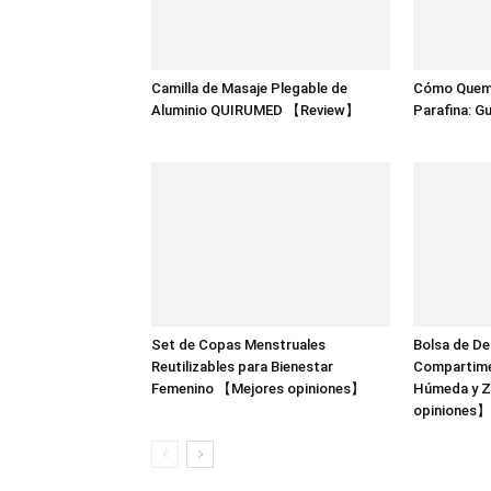
Camilla de Masaje Plegable de
Cómo Quema
Aluminio QUIRUMED 【Review】
Parafina: G
Set de Copas Menstruales
Bolsa de D
Reutilizables para Bienestar
Compartime
Femenino 【Mejores opiniones】
Húmeda y 
opiniones】