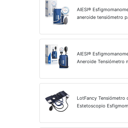
AIESI® Esfigmomanomet
aneroide tensiómetro p
nylon para adultos ANE
adjustable, Garantía 2
AIESI® Esfigmomanomet
Aneroide Tensiómetro 
brazalete de nylon par
Garantía 24 meses
LotFancy Tensiómetro 
Estetoscopio Esfigmo
Profesional con Estuch
Ayudante para Monitor l