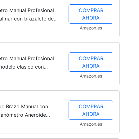
ro Manual Profesional
COMPRAR
AHORA
almar con brazalete de
ROID A7, Agarre
Amazon.es
4 meses
ro Manual Profesional
COMPRAR
AHORA
modelo clasico con
a adultos PRECISION A5,
Amazon.es
de Brazo Manual con
COMPRAR
AHORA
manómetro Aneroide
e de Cremallera Un Buen
Amazon.es
a...